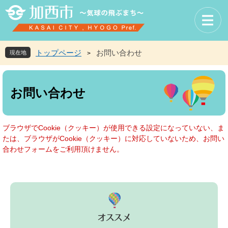
ペ
メ
ー
ニ
ジ
ュ
の
ー
先
を
トップページ
お問い合わせ
現在地
>
頭
飛
で
ば
本
す
し
文
お問い合わせ
。
て
本
文
へ
ブラウザでCookie（クッキー）が使用できる設定になっていない、ま
たは、ブラウザがCookie（クッキー）に対応していないため、お問い
合わせフォームをご利用頂けません。