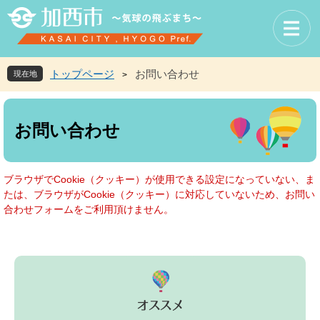
ペ
メ
ー
ニ
ジ
ュ
の
ー
先
を
トップページ
お問い合わせ
現在地
>
頭
飛
で
ば
本
す
し
文
お問い合わせ
。
て
本
文
へ
ブラウザでCookie（クッキー）が使用できる設定になっていない、ま
たは、ブラウザがCookie（クッキー）に対応していないため、お問い
合わせフォームをご利用頂けません。