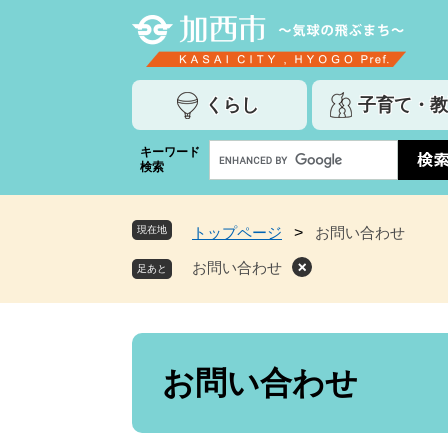
ペ
メ
ー
ニ
ジ
ュ
の
ー
くらし
子育て・教
先
を
頭
飛
G
キーワード
で
ば
検索
o
す
し
o
。
て
g
本
現在地
トップページ
>
お問い合わせ
l
文
e
お問い合わせ
へ
カ
ス
タ
ム
本
検
文
お問い合わせ
索