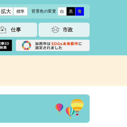
拡大
背景色の変更
標準
白
黒
青
仕事
市政