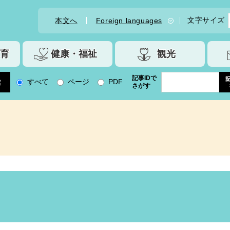
文字サイズ
本文へ
Foreign languages
育
健康・福祉
観光
記事IDで
すべて
ページ
PDF
さがす