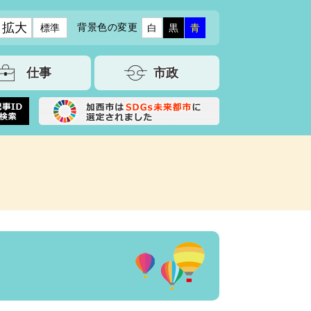
拡大
背景色の変更
標準
白
黒
青
仕事
市政