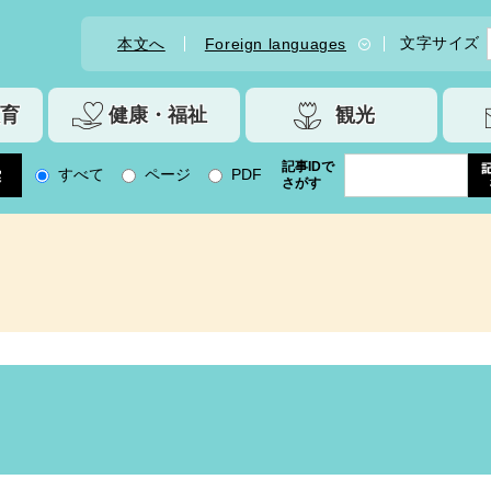
文字サイズ
本文へ
Foreign languages
育
健康・福祉
観光
記事IDで
すべて
ページ
PDF
さがす