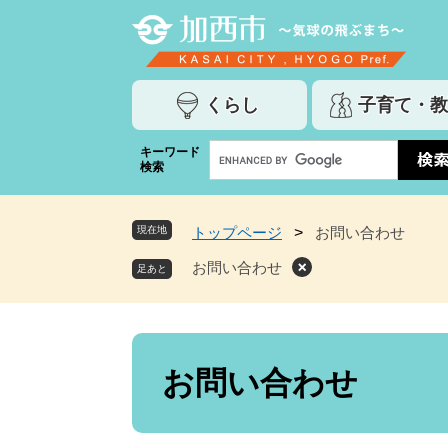
ペ
メ
ー
ニ
ジ
ュ
の
ー
くらし
子育て・教
先
を
頭
飛
G
キーワード
で
ば
検索
o
す
し
o
。
て
g
本
現在地
トップページ
>
お問い合わせ
l
文
e
お問い合わせ
へ
カ
ス
タ
ム
本
検
文
お問い合わせ
索