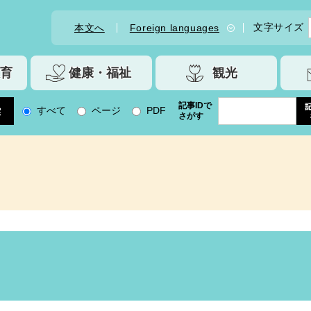
文字サイズ
本文へ
Foreign languages
育
健康・福祉
観光
記事IDで
すべて
ページ
PDF
さがす