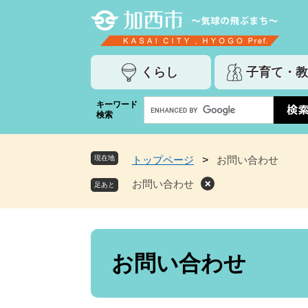
ペ
メ
ー
ニ
ジ
ュ
の
ー
くらし
子育て・教
先
を
頭
飛
G
キーワード
で
ば
検索
o
す
し
o
。
て
g
本
現在地
トップページ
>
お問い合わせ
l
文
e
お問い合わせ
へ
カ
ス
タ
ム
本
検
文
お問い合わせ
索