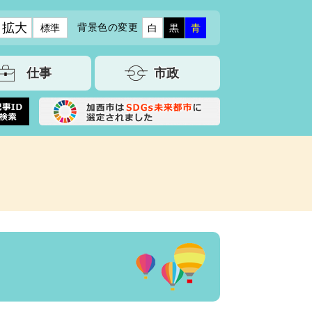
拡大
背景色の変更
標準
白
黒
青
仕事
市政