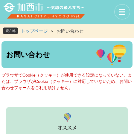
ペ
メ
ー
ニ
ジ
ュ
の
ー
先
を
トップページ
お問い合わせ
現在地
>
頭
飛
で
ば
本
す
し
文
お問い合わせ
。
て
本
文
へ
ブラウザでCookie（クッキー）が使用できる設定になっていない、ま
たは、ブラウザがCookie（クッキー）に対応していないため、お問い
合わせフォームをご利用頂けません。