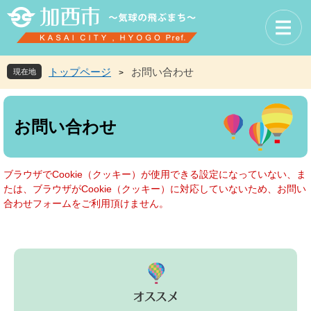
ペ
メ
ー
ニ
ジ
ュ
の
ー
先
を
トップページ
お問い合わせ
現在地
>
頭
飛
で
ば
本
す
し
文
お問い合わせ
。
て
本
文
へ
ブラウザでCookie（クッキー）が使用できる設定になっていない、ま
たは、ブラウザがCookie（クッキー）に対応していないため、お問い
合わせフォームをご利用頂けません。