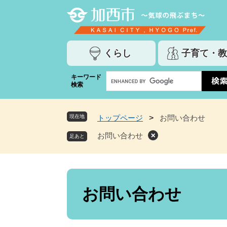
ペ
メ
ー
ニ
ジ
ュ
の
ー
くらし
子育て・教
先
を
頭
飛
G
キーワード
で
ば
検索
o
す
し
o
。
て
g
本
現在地
トップページ
>
お問い合わせ
l
文
e
お問い合わせ
へ
カ
ス
タ
ム
本
検
文
お問い合わせ
索