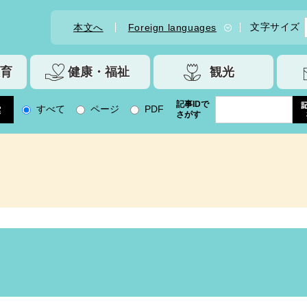
文字サイズ
本文へ
Foreign languages
育
健康・福祉
観光
記事IDで
すべて
ページ
PDF
さがす