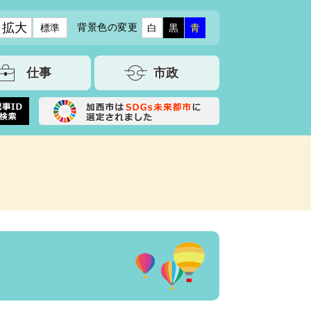
拡大
背景色の変更
標準
白
黒
青
仕事
市政