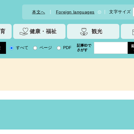
文字サイズ
本文へ
Foreign languages
育
健康・福祉
観光
記事IDで
すべて
ページ
PDF
さがす