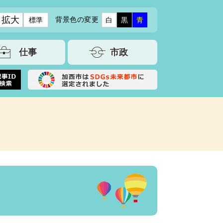
拡大
背景色の変更
標準
白
黒
青
仕事
市政