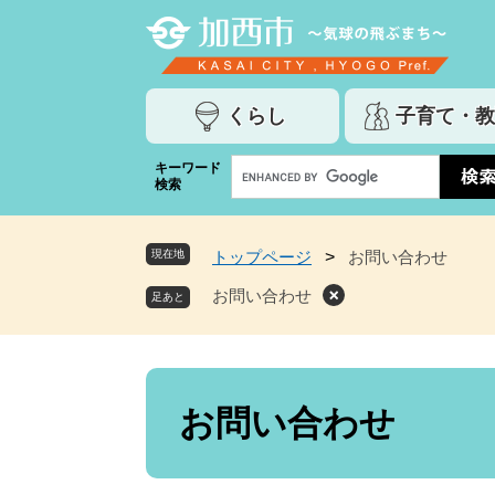
ペ
メ
ー
ニ
ジ
ュ
の
ー
くらし
子育て・教
先
を
頭
飛
G
キーワード
で
ば
検索
o
す
し
o
。
て
g
本
現在地
トップページ
>
お問い合わせ
l
文
e
お問い合わせ
へ
カ
ス
タ
ム
本
検
文
お問い合わせ
索