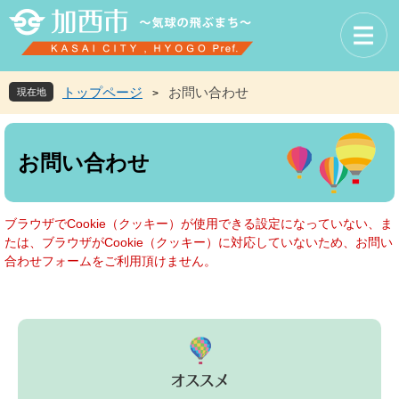
ペ
メ
ー
ニ
ジ
ュ
の
ー
先
を
トップページ
お問い合わせ
現在地
>
頭
飛
で
ば
本
す
し
文
お問い合わせ
。
て
本
文
へ
ブラウザでCookie（クッキー）が使用できる設定になっていない、ま
たは、ブラウザがCookie（クッキー）に対応していないため、お問い
合わせフォームをご利用頂けません。