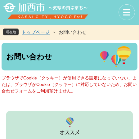
ペ
メ
ー
ニ
ジ
ュ
の
ー
先
を
トップページ
お問い合わせ
現在地
>
頭
飛
で
ば
本
す
し
文
お問い合わせ
。
て
本
文
へ
ブラウザでCookie（クッキー）が使用できる設定になっていない、ま
たは、ブラウザがCookie（クッキー）に対応していないため、お問い
合わせフォームをご利用頂けません。