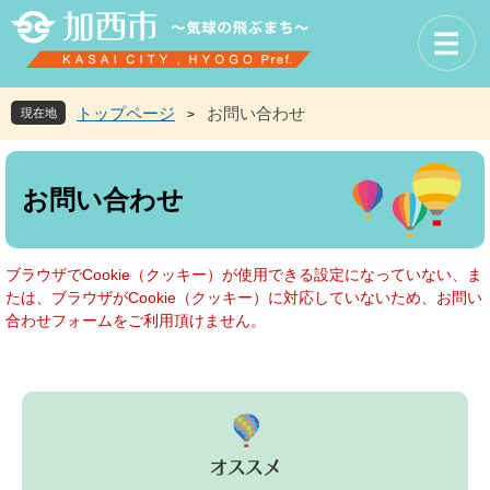
ペ
メ
ー
ニ
ジ
ュ
の
ー
先
を
トップページ
お問い合わせ
現在地
>
頭
飛
で
ば
本
す
し
文
お問い合わせ
。
て
本
文
へ
ブラウザでCookie（クッキー）が使用できる設定になっていない、ま
たは、ブラウザがCookie（クッキー）に対応していないため、お問い
合わせフォームをご利用頂けません。