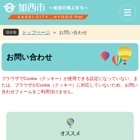
ペ
メ
ー
ニ
ジ
ュ
の
ー
先
を
トップページ
お問い合わせ
現在地
>
頭
飛
で
ば
本
す
し
文
お問い合わせ
。
て
本
文
へ
ブラウザでCookie（クッキー）が使用できる設定になっていない、ま
たは、ブラウザがCookie（クッキー）に対応していないため、お問い
合わせフォームをご利用頂けません。